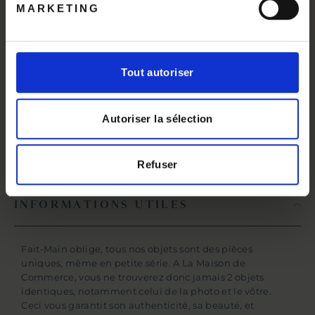
MARKETING
ARTISAN OU SAVOIR-FAIRE
Tout autoriser
Antonino Piscitello
Si vous souhaitez en
Autoriser la sélection
apprendre davantage sur
cet artisan, c’est par
ici
!
Refuser
INFORMATIONS UTILES
Fait-Main oblige, tous nos objets sont des pièces
uniques, même en petite série. A La Maison de
Commerce, vous ne trouverez donc jamais 2 objets
identiques, notamment celui de la photo et le vôtre.
Ceci vous garantit son authenticité, sa beauté, et