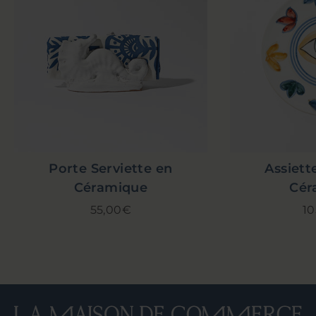
Porte Serviette en
Assiett
Céramique
Cér
55,00€
1