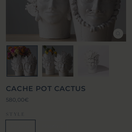
Ferm
(Esc)
CACHE POT CACTUS
Prix
580,00€
régulier
STYLE
Femme
Homme