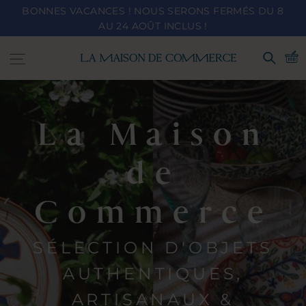
Passer
BONNES VACANCES ! NOUS SERONS FERMÉS DU 8
au
AU 24 AOÛT INCLUS !
contenu
Navigation
LA
Recher
MAISON
DE
La Maison
COMMERCE
de
LMDC
Commerce
SÉLECTION D'OBJETS
AUTHENTIQUES,
ARTISANAUX &