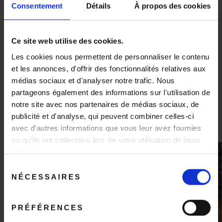
LES HISTOIRES
Consentement
Détails
À propos des cookies
SINGULIÈRES
Ce site web utilise des cookies.
Les cookies nous permettent de personnaliser le contenu
et les annonces, d'offrir des fonctionnalités relatives aux
LES ARTISANS DU
médias sociaux et d'analyser notre trafic. Nous
partageons également des informations sur l'utilisation de
MOMENT
notre site avec nos partenaires de médias sociaux, de
publicité et d'analyse, qui peuvent combiner celles-ci
avec d'autres informations que vous leur avez fournies
ou qu'ils ont collectées lors de votre utilisation de leurs
Bonnes vacances !
services.
"Fer
(Esc)
Sélection
Nous serons fermés du 8 au 24 août inclus.
NÉCESSAIRES
du
Toutes les commandes passées pendant cette
consentement
période seront prises en charge à partir du 25
août.
PRÉFÉRENCES