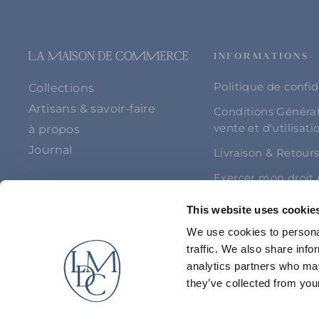
INFORMATIONS
Politique de confid
Collections
Artisans & savoir-faire
Conditions Généra
vente et d'utilisati
à propos
Journal
Livraison & Retour
Exercer mon droit
rétractation
This website uses cookie
We use cookies to personal
traffic. We also share info
VOUS ÊTES UN PRO ?
analytics partners who may
they’ve collected from your
NOUS CONTACTER