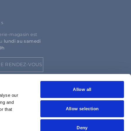
ES
erie-magasin est
du
lundi au samedi
19h
E RENDEZ-VOUS
Allow all
alyse our
ing and
Allow selection
r that
Deny