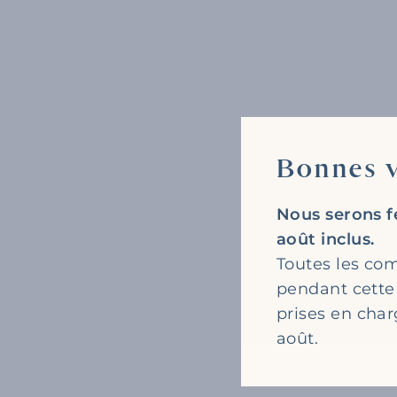
Bonnes v
Nous serons f
août inclus.
Toutes les c
pendant cette
prises en char
août.