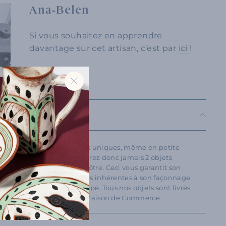
Ana-Belen
Si vous souhaitez en apprendre
davantage sur cet artisan, c’est par
ici
!
"Fermer
(Esc)"
LES
s nos objets sont des pièces uniques, même en petite
 Commerce, vous ne trouverez donc jamais 2 objets
celui de la photo et le vôtre. Ceci vous garantit son
té, et quelques irrégularités inhérentes à son façonnage
ir-faire de France et d’Europe. Tous nos objets sont livrés
authenticité délivré par La Maison de Commerce