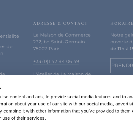
ADRESSE & CONTACT
HORAIR
La Maison de Commerce
Notre gal
entialité
232, bd Saint-Germain
ouverte 
les de
75007 Paris
de 11h à 
on
+33 (0)1 42 84 06 49
s
PRENDR
 de
L'Atelier de La Maison de
Commerce,
s
2, rue de Luynes
75007 Paris, France
ise content and ads, to provide social media features and to an
rmation about your use of our site with our social media, advertis
+33 (0)1 43 21 04 64
 combine it with other information that you’ve provided to them o
 use of their services.
info@lamaisondecommerce.com