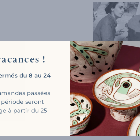
acances !
INFORMATIONS UTI
ermés du 8 au 24
Fait-Main oblige, tou
ommandes passées
série. A La Maison de
 période seront
identiques, notamment 
ge à partir du 25
authenticité, sa beau
par les meilleurs savo
avec un certificat d’