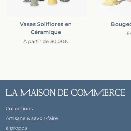
Vases Soliflores en
Bougeo
Céramique
6
À partir de 80,00€
Collections
Artisans & savoir-faire
à propos