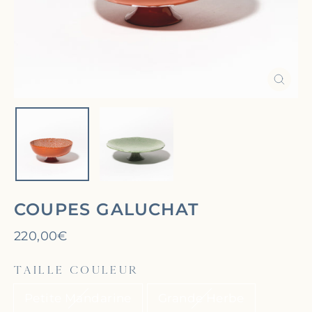
Ferm
(Esc)
COUPES GALUCHAT
Prix
220,00€
régulier
TAILLE COULEUR
Petite Mandarine
Grande Herbe