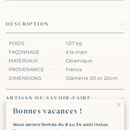
DESCRIPTION
POIDS
1,07 kg
FAÇONNAGE
à la main
MATÉRIAUX
Céramique
PROVENANCE
France
DIMENSIONS
Diamètre 30 et 20cm
ARTISAN OU SAVOIR-FAIRE
Bonnes vacances !
"Fer
Sophie Spinosi
(Esc)
Nous serons fermés du 8 au 24 août inclus.
Si vous souhaitez en