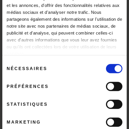
et les annonces, d'offrir des fonctionnalités relatives aux
médias sociaux et d'analyser notre trafic. Nous
An Otter Story
partageons également des informations sur l'utilisation de
notre site avec nos partenaires de médias sociaux, de
Si vous souhaitez en
publicité et d'analyse, qui peuvent combiner celles-ci
apprendre davantage sur
avec d'autres informations que vous leur avez fournies
cet artisan, c’est par
ici
!
ou qu'ils ont collectées lors de votre utilisation de leurs
Bonnes vacances !
services.
"Fer
(Esc)
Sélection
Nous serons fermés du 8 au 24 août inclus.
NÉCESSAIRES
du
INFORMATIONS UTILES
Toutes les commandes passées pendant cette
consentement
période seront prises en charge à partir du 25
août.
PRÉFÉRENCES
Fait-Main oblige, tous nos objets sont des pièces
uniques, même en petite série. A La Maison de
Commerce, vous ne trouverez donc jamais 2 objets
STATISTIQUES
identiques, notamment celui de la photo et le vôtre.
Ceci vous garantit son authenticité, sa beauté, et
quelques irrégularités inhérentes à son façonnage par
MARKETING
les meilleurs savoir-faire de France et d’Europe. Tous nos