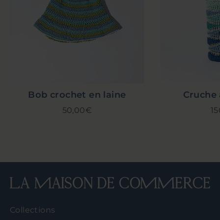
Bob crochet en laine
Cruche 
50,00€
1
Collections