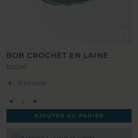
Ferm
(Esc)
BOB CROCHET EN LAINE
Prix
50,00€
régulier
10 en stock
+
AJOUTER AU PANIER