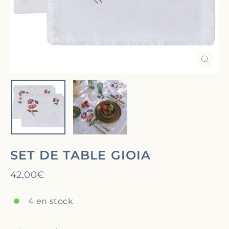
Ferm
(Esc)
SET DE TABLE GIOIA
Prix
42,00€
régulier
4 en stock