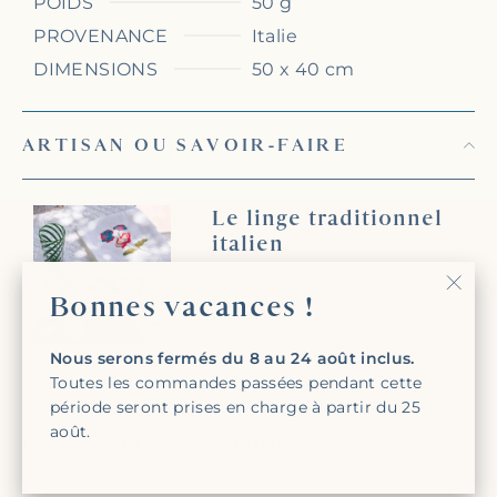
POIDS
50 g
PROVENANCE
Italie
DIMENSIONS
50 x 40 cm
ARTISAN OU SAVOIR-FAIRE
Le linge traditionnel
italien
Si vous souhaitez en
Bonnes vacances !
"Fer
apprendre davantage sur
(Esc)
cet artisan, c’est par
ici
!
Nous serons fermés du 8 au 24 août inclus.
Toutes les commandes passées pendant cette
période seront prises en charge à partir du 25
août.
INFORMATIONS UTILES