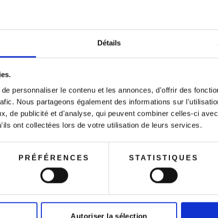
Détails
acances !
INFORMATIONS UTI
ies.
e personnaliser le contenu et les annonces, d'offrir des fonctio
ermés du 8 au 24
Fait-Main oblige, tou
rafic. Nous partageons également des informations sur l'utilisati
série. A La Maison de
, de publicité et d'analyse, qui peuvent combiner celles-ci avec
identiques, notamment 
ommandes passées
ils ont collectées lors de votre utilisation de leurs services.
authenticité, sa beau
 période seront
par les meilleurs savo
avec un certificat d’
ge à partir du 25
PRÉFÉRENCES
STATISTIQUES
Autoriser la sélection