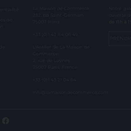
La Maison de Commerce
Notre gal
entialité
232, bd Saint-Germain
ouverte 
les de
75007 Paris
de 11h à 
on
+33 (0)1 42 84 06 49
s
PRENDR
 de
L'Atelier de La Maison de
Commerce,
2, rue de Luynes
75007 Paris, France
+33 (0)1 43 21 04 64
info@lamaisondecommerce.com
Instagram
Facebook