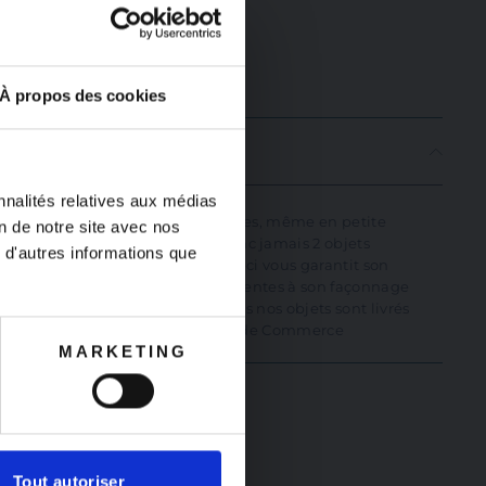
À propos des cookies
LES
"Fermer
(Esc)"
nnalités relatives aux médias
s nos objets sont des pièces uniques, même en petite
on de notre site avec nos
 Commerce, vous ne trouverez donc jamais 2 objets
 d'autres informations que
celui de la photo et le vôtre. Ceci vous garantit son
té, et quelques irrégularités inhérentes à son façonnage
ir-faire de France et d’Europe. Tous nos objets sont livrés
authenticité délivré par La Maison de Commerce
MARKETING
Tout autoriser