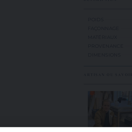
POIDS
FAÇONNAGE
MATÉRIAUX
PROVENANCE
DIMENSIONS
ARTISAN OU SAVOI