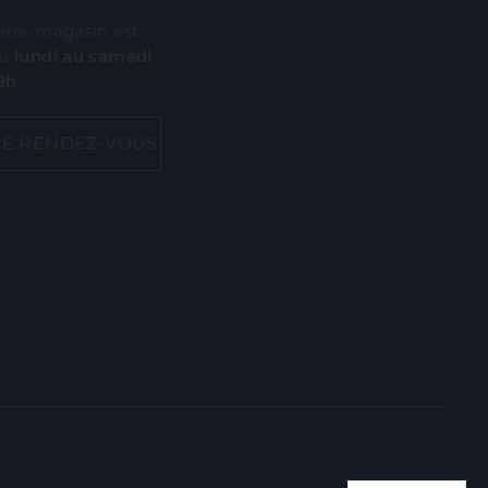
erie-magasin est
du
lundi au samedi
19h
E RENDEZ-VOUS