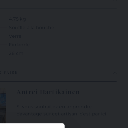
4,75 kg
Soufflé à la bouche
Verre
Finlande
28 cm
R-FAIRE
Antrei Hartikainen
Si vous souhaitez en apprendre
davantage sur cet artisan, c’est par
ici
!