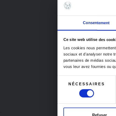
Consentement
Bonnes v
Ce site web utilise des cook
Les cookies nous permettent d
Nous serons f
sociaux et d'analyser notre t
août inclus.
partenaires de médias sociaux
Toutes les c
vous leur avez fournies ou qu'
pendant cette
Sélection
prises en char
NÉCESSAIRES
du
août.
consentement
-
Refuser