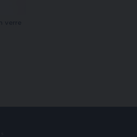
n verre
ES