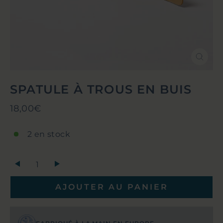
Ferm
(Esc)
SPATULE À TROUS EN BUIS
Prix
18,00€
régulier
2 en stock
+
AJOUTER AU PANIER