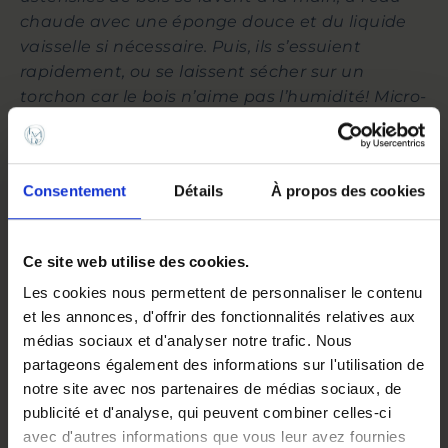
chaude avec une éponge douce et du liquide
vaisselle si nécessaire. Puis, ils s’essuient
rapidement, ou se laissent sécher sur un
torchon car le bois n’aime pas l’humidité! Micro-
onde et lave vaisselle sont à éviter.
Afin de
conserver leur beauté naturelle, nourrissez les
de temps à autres avec une huile végétale
Consentement
Détails
À propos des cookies
incolore et alimentaire, comme celle de pépin
de raisin ou de colza (1 à 2 fois par an pour un
usage quotidien)
Ce site web utilise des cookies.
Les cookies nous permettent de personnaliser le contenu
DESCRIPTION
et les annonces, d'offrir des fonctionnalités relatives aux
médias sociaux et d'analyser notre trafic. Nous
partageons également des informations sur l'utilisation de
POIDS
60 g
notre site avec nos partenaires de médias sociaux, de
FAÇONNAGE
Catalogne – Espagne
publicité et d'analyse, qui peuvent combiner celles-ci
avec d'autres informations que vous leur avez fournies
MATÉRIAUX
bois de buis