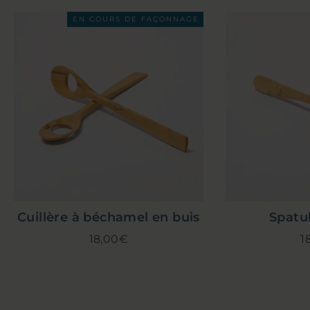
EN COURS DE FAÇONNAGE
Cuillère à béchamel en buis
Spatul
18,00€
1