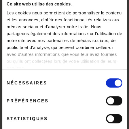
Si vous souhaitez choisir votre modèle, nous
Ce site web utilise des cookies.
pouvons vous envoyer une sélection des pièces
Les cookies nous permettent de personnaliser le contenu
disponibles. Pour cela, il vous suffit de nous
et les annonces, d'offrir des fonctionnalités relatives aux
contacter à :
info@lamaisondecommerce.com
.
médias sociaux et d'analyser notre trafic. Nous
Vous pouvez également vous laisser surprendre et
partageons également des informations sur l'utilisation de
nous confier le soin de sélectionner pour vous une
notre site avec nos partenaires de médias sociaux, de
coupe à pied qui portera, à sa façon, la signature
publicité et d'analyse, qui peuvent combiner celles-ci
lumineuse de Beatriz.
avec d'autres informations que vous leur avez fournies
ou qu'ils ont collectées lors de votre utilisation de leurs
(À ne pas mettre au lave-vaisselle.)
Bonnes vacances !
services.
"Fer
(Esc)
Sélection
Nous serons fermés du 8 au 24 août inclus.
NÉCESSAIRES
du
DESCRIPTION
Toutes les commandes passées pendant cette
consentement
période seront prises en charge à partir du 25
août.
PRÉFÉRENCES
POIDS
1kg
MATÉRIAUX
Céramique
STATISTIQUES
PROVENANCE
France