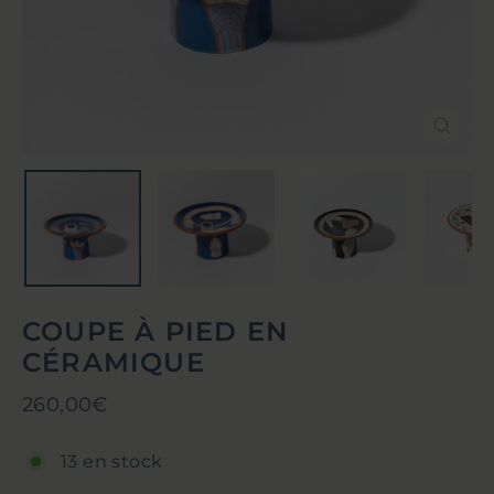
Ferm
(Esc)
COUPE À PIED EN
CÉRAMIQUE
Prix
260,00€
régulier
13 en stock