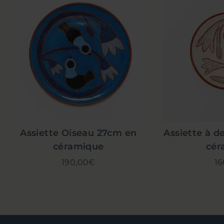
Assiette Oiseau 27cm en
Assiette à d
céramique
cér
190,00€
16