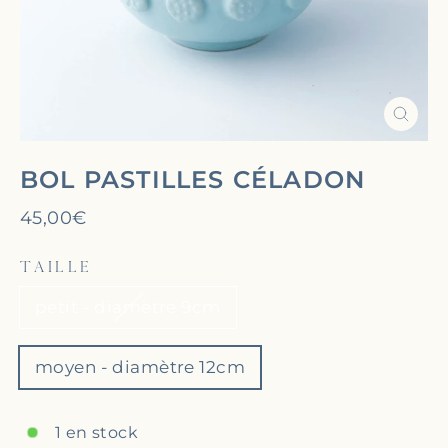
Ferm
(Esc)
BOL PASTILLES CÉLADON
Prix
45,00€
régulier
TAILLE
petit - diamètre 9cm
moyen - diamètre 12cm
1 en stock