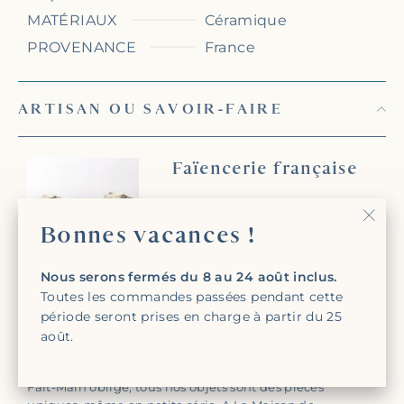
MATÉRIAUX
Céramique
PROVENANCE
France
ARTISAN OU SAVOIR-FAIRE
Faïencerie française
Si vous souhaitez en
apprendre davantage sur
Bonnes vacances !
"Fer
cet artisan, c’est par
ici
!
(Esc)
Nous serons fermés du 8 au 24 août inclus.
Toutes les commandes passées pendant cette
période seront prises en charge à partir du 25
INFORMATIONS UTILES
août.
Fait-Main oblige, tous nos objets sont des pièces