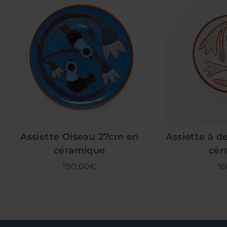
Assiette Oiseau 27cm en
Assiette à d
céramique
cér
190,00€
16