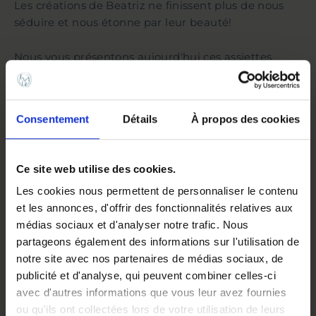
Les créations de Beatriz ne finissent plus de nous
séduire et nous étonne par leur beauté!
Nous vous présentons aujourd'hui ces assiettes
peintes à la main à collectionner d'urgence.
Trois motifs différents sont peints à la main par
Consentement
Détails
À propos des cookies
Beatriz, le plus dur sera de choisir !
Ce site web utilise des cookies.
DESCRIPTION
Les cookies nous permettent de personnaliser le contenu
et les annonces, d'offrir des fonctionnalités relatives aux
POIDS
640 g
médias sociaux et d'analyser notre trafic. Nous
FAÇONNAGE
Tournée et émaillée à
partageons également des informations sur l'utilisation de
la main
notre site avec nos partenaires de médias sociaux, de
publicité et d'analyse, qui peuvent combiner celles-ci
MATÉRIAUX
Céramique, Peinture
avec d'autres informations que vous leur avez fournies
PROVENANCE
France
ou qu'ils ont collectées lors de votre utilisation de leurs