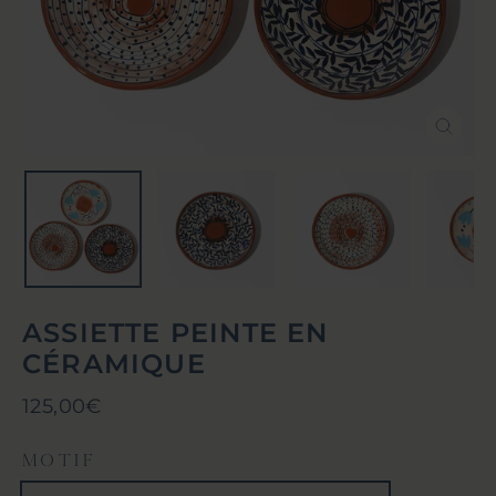
Ferm
(Esc)
ASSIETTE PEINTE EN
CÉRAMIQUE
Prix
125,00€
régulier
MOTIF