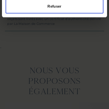
Ceci vous garantit son authenticité, sa beauté, et
Refuser
quelques irrégularités inhérentes à son façonnage par
les meilleurs savoir-faire de France et d’Europe. Tous nos
objets sont livrés avec un certificat d’authenticité délivré
par La Maison de Commerce
-
NOUS VOUS
PROPOSONS
ÉGALEMENT