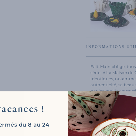
INFORMATIONS UTI
Fait-Main oblige, tou
série. A La Maison de
identiques, notamment 
authenticité, sa beau
par les meilleurs savo
avec un certificat d’
acances !
ermés du 8 au 24