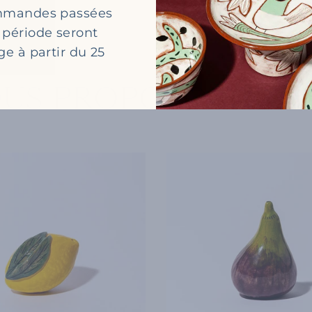
ommandes passées
 période seront
ge à partir du 25
OUS PROPOSONS ÉG