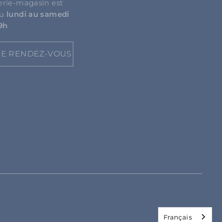
erie-magasin est
du
lundi au samedi
19h
E RENDEZ-VOUS
Français