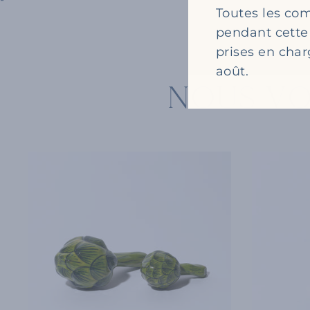
Toutes les c
pendant cette
prises en char
août.
NOUS V