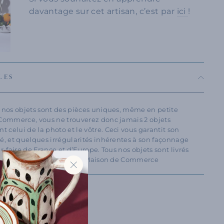
davantage sur cet artisan, c’est par
ici
!
LES
s nos objets sont des pièces uniques, même en petite
 Commerce, vous ne trouverez donc jamais 2 objets
celui de la photo et le vôtre. Ceci vous garantit son
té, et quelques irrégularités inhérentes à son façonnage
ir-faire de France et d’Europe. Tous nos objets sont livrés
authenticité délivré par La Maison de Commerce
"Fermer
(Esc)"