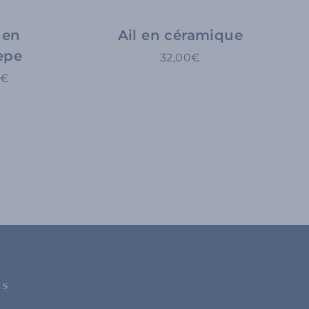
 en
Ail en céramique
èpe
32,00€
0€
ES