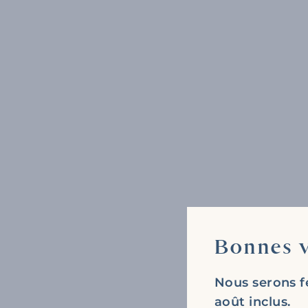
Bonnes v
Nous serons f
août inclus.
-