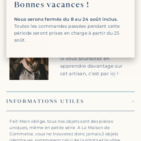
Bonnes vacances !
DIMENSIONS
24 cm
"Fer
(Esc)
Nous serons fermés du 8 au 24 août inclus.
ARTISAN OU SAVOIR-FAIRE
Toutes les commandes passées pendant cette
période seront prises en charge à partir du 25
août.
Beatriz Garrigo
Si vous souhaitez en
apprendre davantage sur
cet artisan, c’est par
ici
!
INFORMATIONS UTILES
Fait-Main oblige, tous nos objets sont des pièces
uniques, même en petite série. A La Maison de
Commerce, vous ne trouverez donc jamais 2 objets
identiques, notamment celui de la photo et le vôtre.