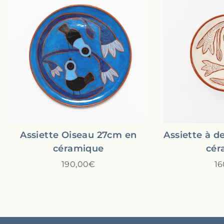
Assiette Oiseau 27cm en
Assiette à d
céramique
cér
190,00€
16