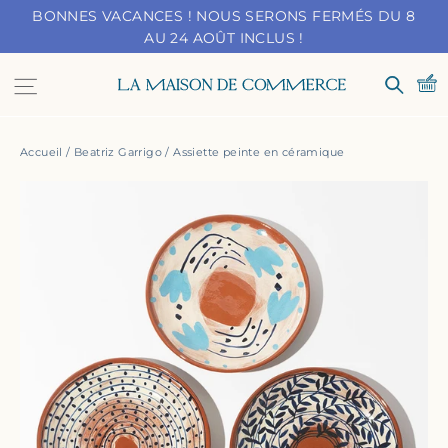
Passer
BONNES VACANCES ! NOUS SERONS FERMÉS DU 8
au
AU 24 AOÛT INCLUS !
contenu
Navigation
Recher
Accueil
/
Beatriz Garrigo
/
Assiette peinte en céramique