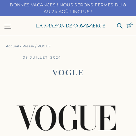
Passer
BONNES VACANCES ! NOUS SERONS FERMÉS DU 8
au
AU 24 AOÛT INCLUS !
contenu
Navigation
Recher
Accueil
/
Presse
/
VOGUE
08 JUILLET, 2024
VOGUE